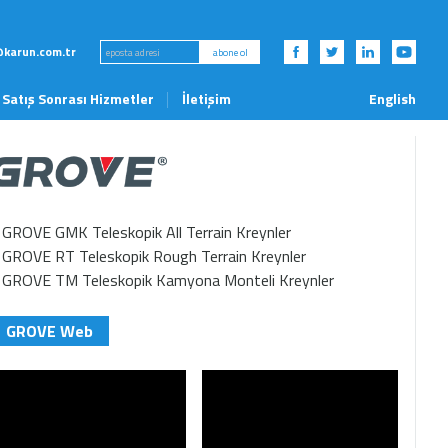
karun.com.tr
abone ol
Satış Sonrası Hizmetler
İletişim
English
Haberler ve Etkinlikler
GROVE GMK Teleskopik All Terrain Kreynler
GROVE RT Teleskopik Rough Terrain Kreynler
GROVE TM Teleskopik Kamyona Monteli Kreynler
GROVE Web