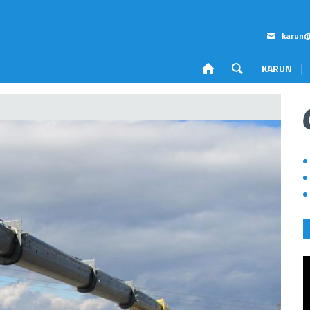
karun@
KARUN
Kurum